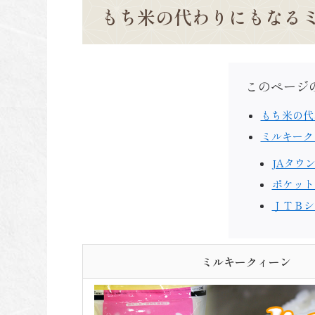
もち米の代わりにもなる
このページ
もち米の代
ミルキーク
JAタウ
ポケット
ＪＴＢシ
ミルキークィーン