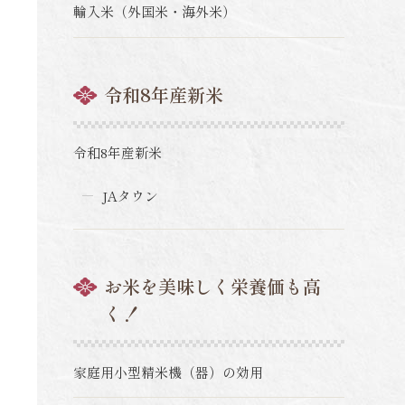
輸入米（外国米・海外米）
令和8年産新米
令和8年産新米
JAタウン
お米を美味しく栄養価も高
く！
家庭用小型精米機（器）の効用