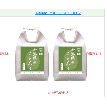
新潟県産 雪蔵こしひかり１０ｋｇ
価￥5,8
特価￥11,5
29 (税込)送料込