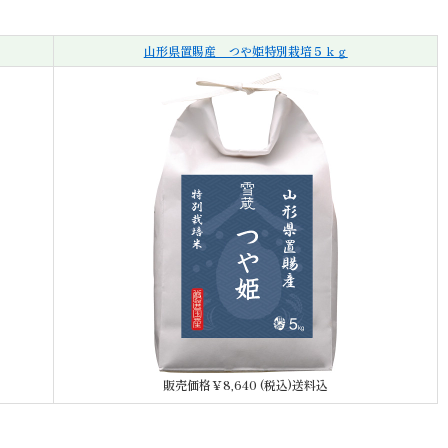
山形県置賜産 つや姫特別栽培５ｋｇ
販売価格￥8,640 (税込)送料込