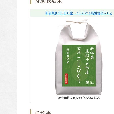
特別栽培米
新潟県魚沼十日町産 こしひかり特別栽培５ｋｇ
販売価格￥8,899 (税込)送料込
贈答米