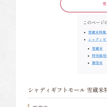
雪
このページ
雪蔵米特集
シャディギ
雪蔵米
特別栽培
贈答米
シャディギフトモール 雪蔵米