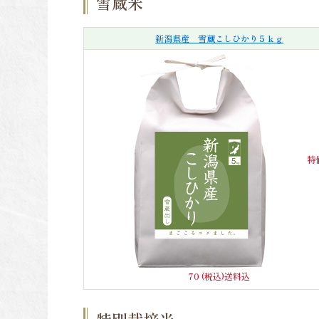
雪蔵米
新潟県産 雪蔵こしひかり５ｋｇ
特
70 (税込)送料込