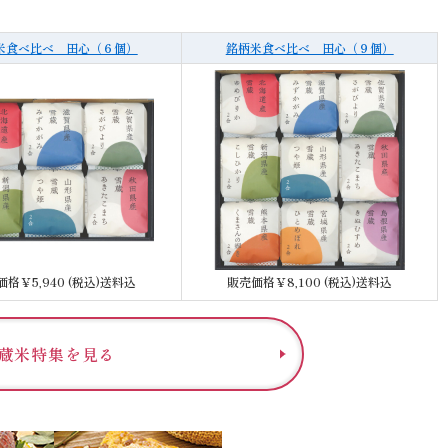
米食べ比べ 田心（６個）
銘柄米食べ比べ 田心（９個）
格￥5,940 (税込)送料込
販売価格￥8,100 (税込)送料込
蔵米特集を見る