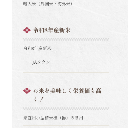
輸入米（外国米・海外米）
令和8年産新米
令和8年産新米
JAタウン
お米を美味しく栄養価も高
く！
家庭用小型精米機（器）の効用